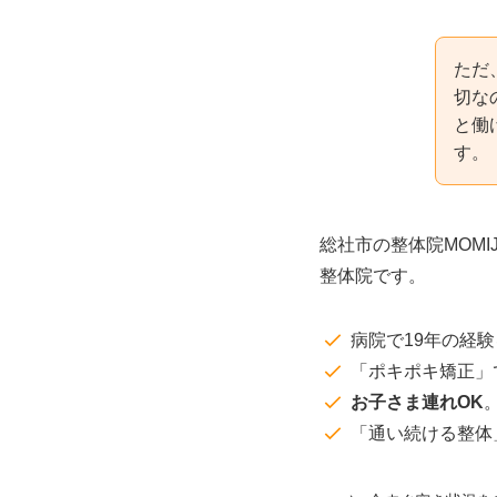
ただ
切な
と働
す。
総社市の整体院MOMIJ
整体院です。
病院で19年の経
「ポキポキ矯正」
お子さま連れOK
「通い続ける整体