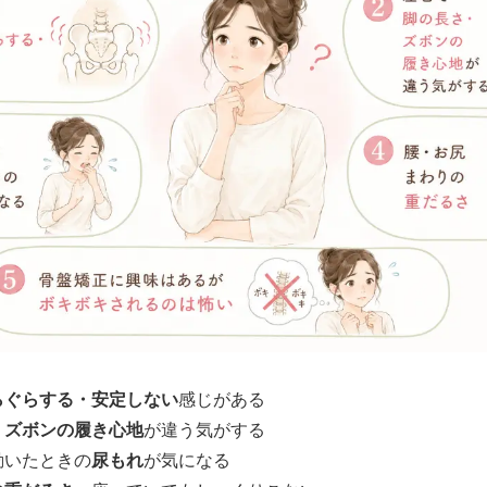
らぐらする・安定しない
感じがある
・ズボンの履き心地
が違う気がする
動いたときの
尿もれ
が気になる