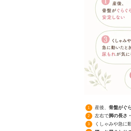
産後、
骨盤がぐ
左右で
脚の長さ
くしゃみや急に