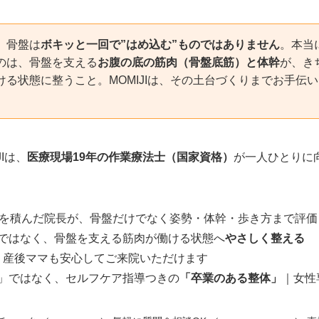
、骨盤は
ボキッと一回で”はめ込む”ものではありません
。本当
のは、骨盤を支える
お腹の底の筋肉（骨盤底筋）と体幹
が、き
ける状態に整うこと。MOMIJIは、その土台づくりまでお手伝
Iは、
医療現場19年の作業療法士（国家資格）
が一人ひとりに
験を積んだ院長が、骨盤だけでなく姿勢・体幹・歩き方まで評価
ではなく、骨盤を支える筋肉が働ける状態へ
やさしく整える
。産後ママも安心してご来院いただけます
」ではなく、セルフケア指導つきの
「卒業のある整体」
｜女性