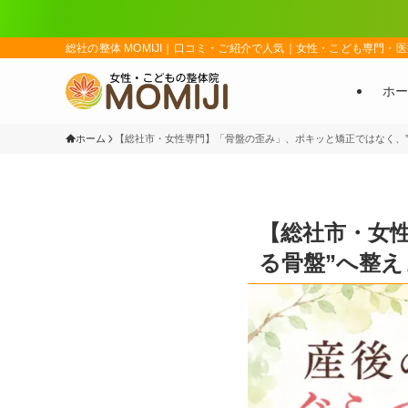
総社の整体 MOMIJI｜口コミ・ご紹介で人気｜女性・こども専門・医
ホー
ホーム
【総社市・女性専門】「骨盤の歪み」、ポキッと矯正ではなく、”
【総社市・女
る骨盤”へ整