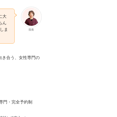
に大
ちん
いしま
院長
向き合う、女性専門の
専門・完全予約制