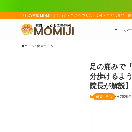
総社の整体 MOMIJI｜口コミ・ご紹介で人気｜女性・こども専門・医
ホー
ホーム
健康コラム
足の痛みで「
分歩けるよう
院長が解説
2026
健康コラム